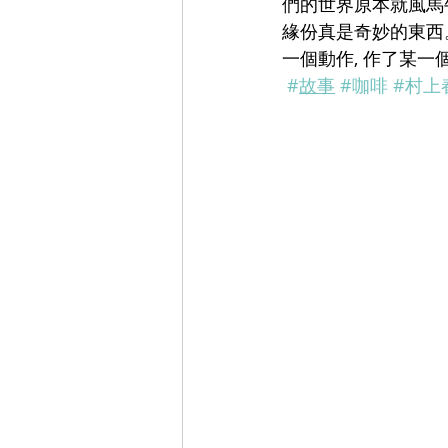
們的世界原本就風馬
緣份真是奇妙的東西
一個動作, 作了某一
#
故事
#咖啡
#村上