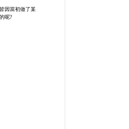
 皆因當初做了某
的呢?