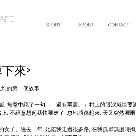
cafe
STORY
ABOUT
CONTACT
掉下來>
Cafe收到的第一個故事
飯, 無意中說了一句：「還有兩週。」村上的眼淚就快要
路上, 不經意想起我快要走了, 忽地感傷起來, 天又突然灑雨
的女子。過去一年, 她陪我走過很多路, 在我孤單無援時