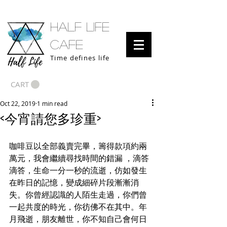
half life
cafe
Time defines life
CART
Oct 22, 2019
1 min read
<今宵請您多珍重>
咖啡豆以全部義賣完畢，籌得款項約兩
萬元，我會繼續尋找時間的錯漏 ，滴答
滴答，生命一分一秒的流逝，仿如發生
在昨日的記憶，變成細碎片段漸漸消
失。你曾經認識的人陌生走過，你們曾
一起共度的時光，你彷佛不在其中。年
月飛逝，朋友離世，你不知自己會何日