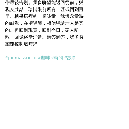
作最後告別。我多盼望能返回從前，與
親友共聚，珍惜眼前所有，甚或回到再
早。糖果店裡的一個孩童，我懷念當時
的感覺，在聖誕節，相信聖誕老人是真
的。但回到現實，回到今日，家人離
散，回憶逐漸消逝。滴答滴答，我多盼
望能控制這時鐘。
#joemassocco
#咖啡
#時間
#故事