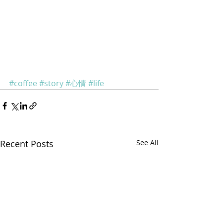
#coffee
#story
#心情
#life
Recent Posts
See All