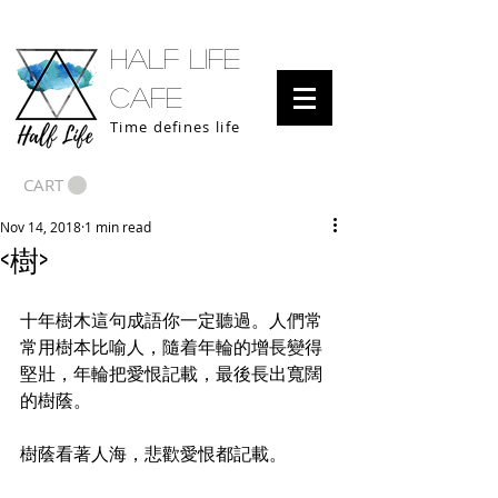
half life
cafe
Time defines life
CART
Nov 14, 2018
1 min read
<樹>
十年樹木這句成語你一定聽過。人們常
常用樹本比喻人，隨着年輪的增長變得
堅壯，年輪把愛恨記載，最後長出寬闊
的樹蔭。
樹蔭看著人海，悲歡愛恨都記載。